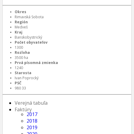
Okres
Rimavská Sobota
Región
Medveš
Kraj
Banskobystrický
Počet obyvateľov
1300
Rozloha
3500 ha
Prvá písomná zmienka
1240
Starosta
Ivan Poprocký
PSČ
980 33
Verejná tabuľa
Faktúry
2017
2018
2019