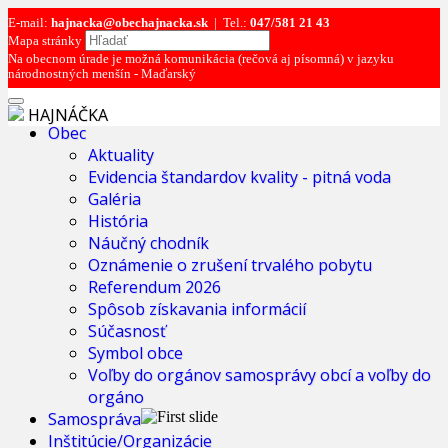
E-mail:
hajnacka@obechajnacka.sk
|
Tel.:
047/581 21 43
Mapa stránky
Na obecnom úrade je možná komunikácia (rečová aj písomná) v jazyku
národnostných menšín - Maďarský
HAJNÁČKA
Obec
Aktuality
Evidencia štandardov kvality - pitná voda
Galéria
História
Náučný chodník
Oznámenie o zrušení trvalého pobytu
Referendum 2026
Spôsob získavania informácií
Súčasnosť
Symbol obce
Voľby do orgánov samosprávy obcí a voľby do
orgáno
Samospráva
Inštitúcie/Organizácie