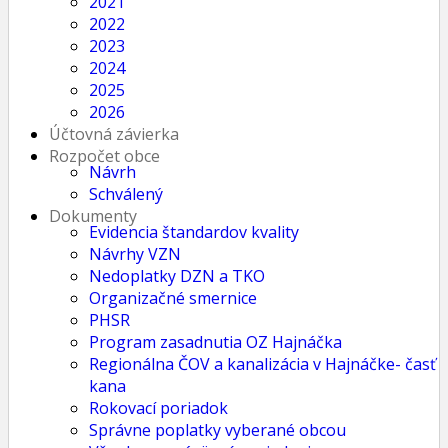
2021
2022
2023
2024
2025
2026
Účtovná závierka
Rozpočet obce
Návrh
Schválený
Dokumenty
Evidencia štandardov kvality
Návrhy VZN
Nedoplatky DZN a TKO
Organizačné smernice
PHSR
Program zasadnutia OZ Hajnáčka
Regionálna ČOV a kanalizácia v Hajnáčke- časť
kana
Rokovací poriadok
Správne poplatky vyberané obcou