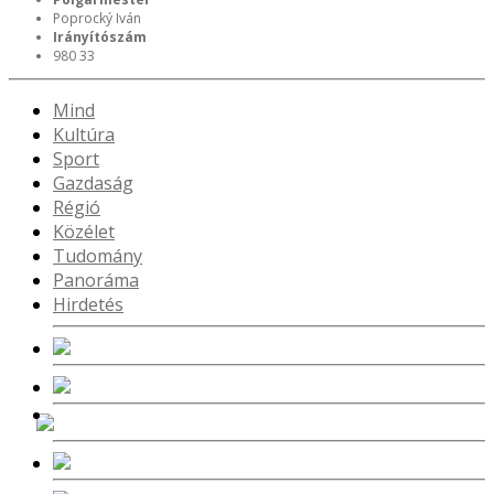
Poprocký Iván
Irányítószám
980 33
Mind
Kultúra
Sport
Gazdaság
Régió
Közélet
Tudomány
Panoráma
Hirdetés