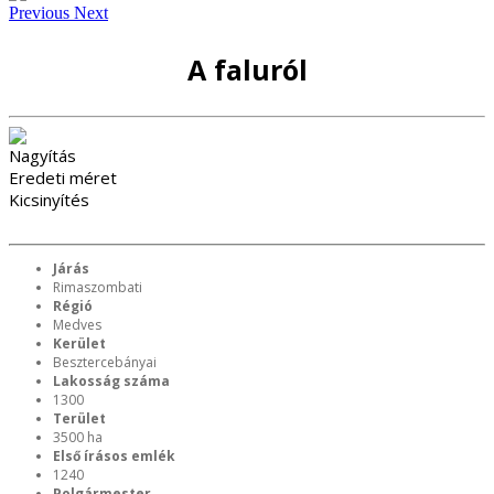
Previous
Next
A faluról
Nagyítás
Eredeti méret
Kicsinyítés
Járás
Rimaszombati
Régió
Medves
Kerület
Besztercebányai
Lakosság száma
1300
Terület
3500 ha
Első írásos emlék
1240
Polgármester