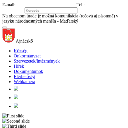
E-mail:
hajnacka@obechajnacka.sk
|
Tel.:
047/581 21 43
Oldaltérkép
Na obecnom úrade je možná komunikácia (rečová aj písomná) v
jazyku národnostných menšín - Maďarský
Ajnácskő
Község
Önkormányzat
Szervezetek/Intézmények
Hírek
Dokumentumok
Elérhetőség
Webkamera