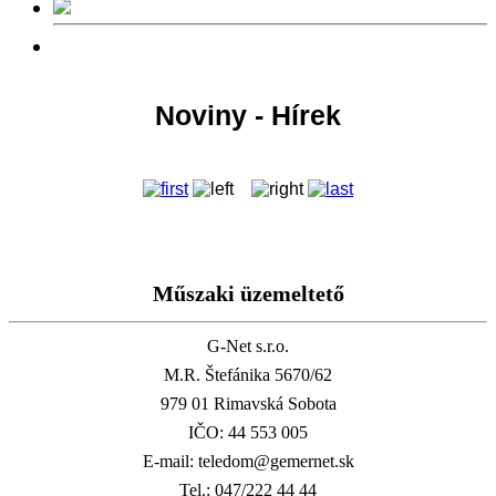
Noviny - Hírek
Műszaki üzemeltető
G-Net s.r.o.
M.R. Štefánika 5670/62
979 01 Rimavská Sobota
IČO: 44 553 005
E-mail: teledom@gemernet.sk
Tel.: 047/222 44 44